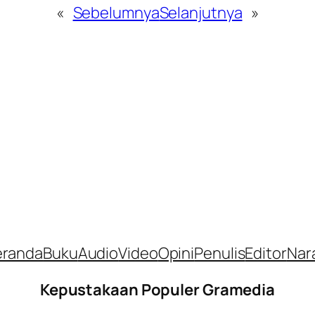
«
Sebelumnya
Selanjutnya
»
eranda
Buku
Audio
Video
Opini
Penulis
Editor
Nar
Kepustakaan Populer Gramedia