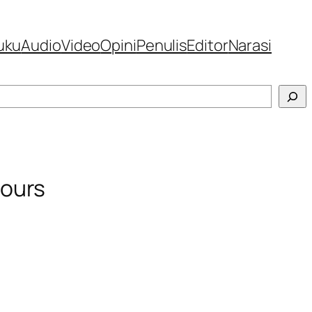
uku
Audio
Video
Opini
Penulis
Editor
Narasi
Hours