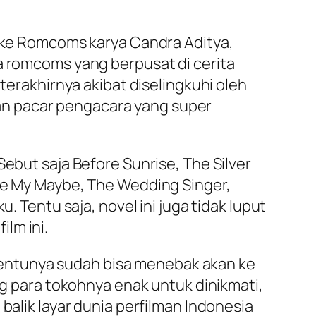
Like Romcoms karya Candra Aditya,
a romcoms yang berpusat di cerita
terakhirnya akibat diselingkuhi oleh
an pacar pengacara yang super
Sebut saja Before Sunrise, The Silver
 Be My Maybe, The Wedding Singer,
. Tentu saja, novel ini juga tidak luput
lm ini.
entunya sudah bisa menebak akan ke
og para tokohnya enak untuk dinikmati,
balik layar dunia perfilman Indonesia