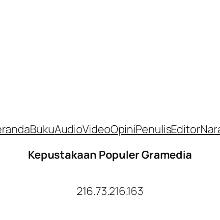
eranda
Buku
Audio
Video
Opini
Penulis
Editor
Nar
Kepustakaan Populer Gramedia
216.73.216.163