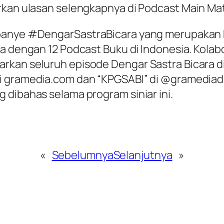
rkan ulasan selengkapnya di Podcast Main Ma
mpanye #DengarSastraBicara yang merupakan k
a dengan 12 Podcast Buku di Indonesia. Kolabo
rkan seluruh episode Dengar Sastra Bicara di
di gramedia.com dan “KPGSABI” di @gramediad
 dibahas selama program siniar ini.
«
Sebelumnya
Selanjutnya
»