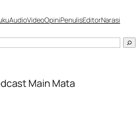
uku
Audio
Video
Opini
Penulis
Editor
Narasi
odcast Main Mata