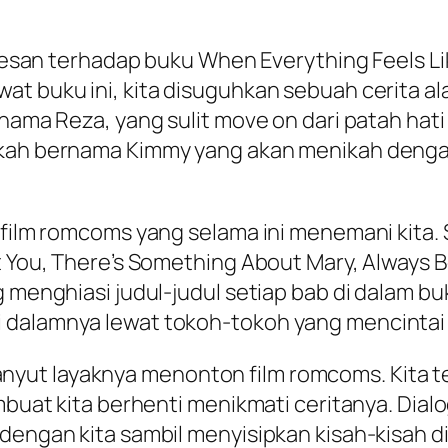
ah kesan terhadap buku When Everything Feels 
at buku ini, kita disuguhkan sebuah cerita al
nama Reza, yang sulit move on dari patah hati 
askah bernama Kimmy yang akan menikah deng
-film romcoms yang selama ini menemani kita. 
ut You, There’s Something About Mary, Always
 menghiasi judul-judul setiap bab di dalam buku
dalamnya lewat tokoh-tokoh yang mencintai fi
yut layaknya menonton film romcoms. Kita t
embuat kita berhenti menikmati ceritanya. Dial
dengan kita sambil menyisipkan kisah-kisah di 