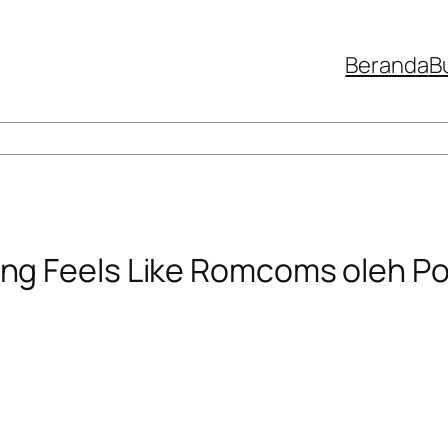
Beranda
B
ng Feels Like Romcoms oleh P