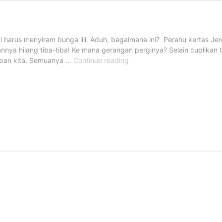
bi harus menyiram bunga lili. Aduh, bagaimana ini? Perahu kertas Je
nnya hilang tiba-tiba! Ke mana gerangan perginya? Selain cuplikan t
14
pan kita. Semuanya …
Continue reading
Cerita
Eksplorasi
STEAM