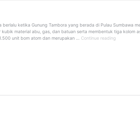
saja berlalu ketika Gunung Tambora yang berada di Pulau Sumbawa m
kubik material abu, gas, dan batuan serta membentuk tiga kolom as
200
171.500 unit bom atom dan merupakan …
Continue reading
Tahun
Tambora