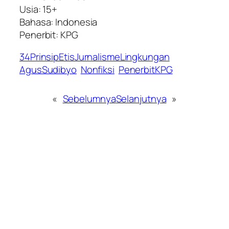
Usia: 15+
Bahasa: Indonesia
Penerbit: KPG
34PrinsipEtisJurnalismeLingkungan
AgusSudibyo
Nonfiksi
PenerbitKPG
«
Sebelumnya
Selanjutnya
»