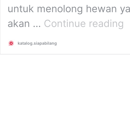
untuk menolong hewan y
Ak
akan …
Continue reading
Se
Ad
Ma
katalog.siapabilang
da
He