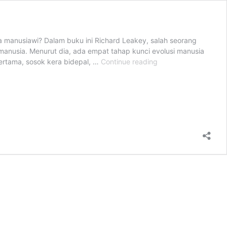
 manusiawi? Dalam buku ini Richard Leakey, salah seorang
anusia. Menurut dia, ada empat tahap kunci evolusi manusia
Asal-
rtama, sosok kera bidepal, …
Continue reading
usul
Manusia