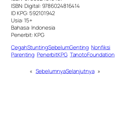
ISBN: Digital: 9786024816414
ID KPG: 592101942
Usia: 15+
Bahasa: Indonesia
Penerbit: KPG
CegahStuntingSebelumGenting
Nonfiksi
Parenting
PenerbitKPG
TanotoFoundation
«
Sebelumnya
Selanjutnya
»