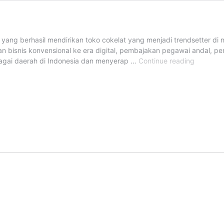
yang berhasil mendirikan toko cokelat yang menjadi trendsetter di n
ihan bisnis konvensional ke era digital, pembajakan pegawai andal, 
Dapur
bagai daerah di Indonesia dan menyerap …
Continue reading
Cokelat
Bercerita