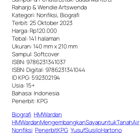
Raharjo & Wendie Artswenda
Kategori: Nonfiksi, Biografi
Terbit: 25 Oktober 2023
Harga: Rp120.000
Tebal: 141 halaman
Ukuran: 140 mm x 210 mm
Sampul: Softcover
ISBN: 9786231341037
ISBN: Digital: 9786231341044
ID KPG: 592302194
Usia: 15+
Bahasa: Indonesia
Penerbit: KPG
Biografi
HMWardan
HMWardanMengembangkanSayapuntukTanahAir
Nonfiksi
PenerbitKPG
YusufSusiloHartono