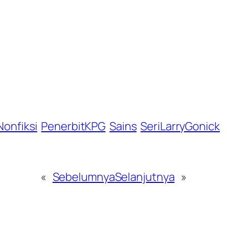
Nonfiksi
PenerbitKPG
Sains
SeriLarryGonick
«
Sebelumnya
Selanjutnya
»