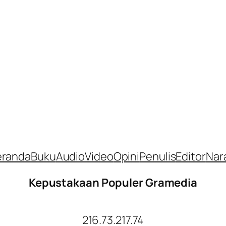
eranda
Buku
Audio
Video
Opini
Penulis
Editor
Nar
Kepustakaan Populer Gramedia
216.73.217.74