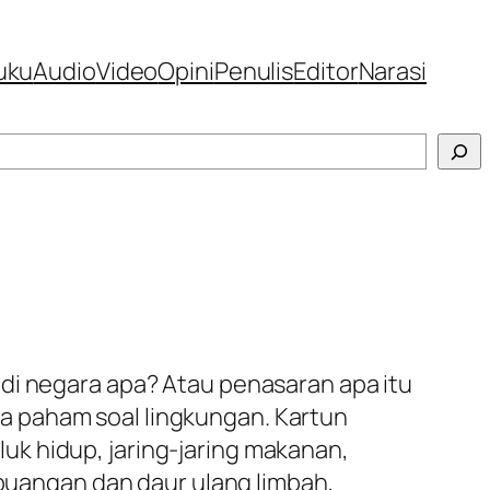
uku
Audio
Video
Opini
Penulis
Editor
Narasi
di negara apa? Atau penasaran apa itu
a paham soal lingkungan. Kartun
k hidup, jaring-jaring makanan,
uangan dan daur ulang limbah,