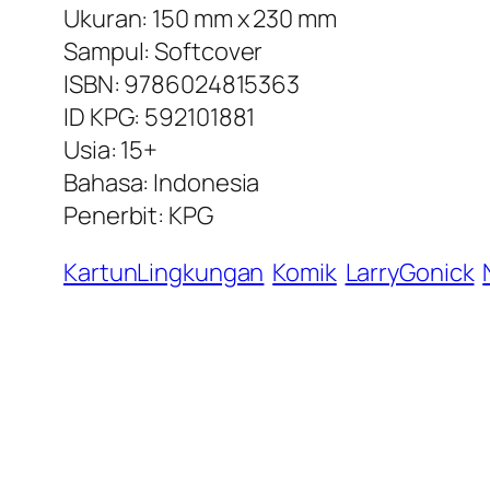
Ukuran: 150 mm x 230 mm
Sampul: Softcover
ISBN: 9786024815363
ID KPG: 592101881
Usia: 15+
Bahasa: Indonesia
Penerbit: KPG
KartunLingkungan
Komik
LarryGonick