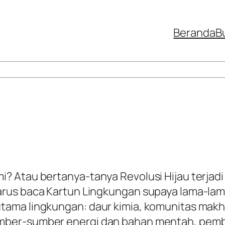
Beranda
B
 Atau bertanya-tanya Revolusi Hijau terjadi 
rus baca Kartun Lingkungan supaya lama-lam
ama lingkungan: daur kimia, komunitas makhlu
mber-sumber energi dan bahan mentah, pemb