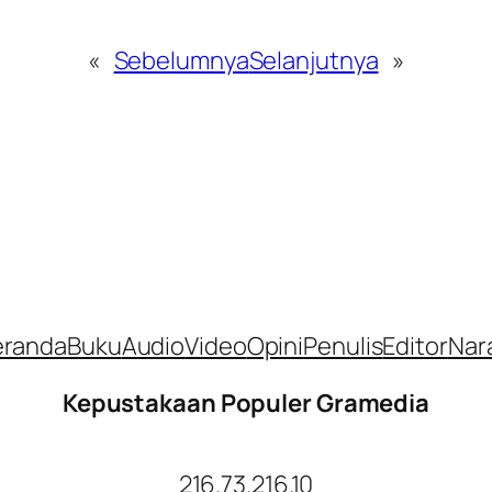
«
Sebelumnya
Selanjutnya
»
eranda
Buku
Audio
Video
Opini
Penulis
Editor
Nar
Kepustakaan Populer Gramedia
216.73.216.10