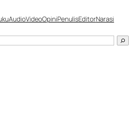
uku
Audio
Video
Opini
Penulis
Editor
Narasi