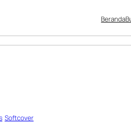
Beranda
B
s
Softcover