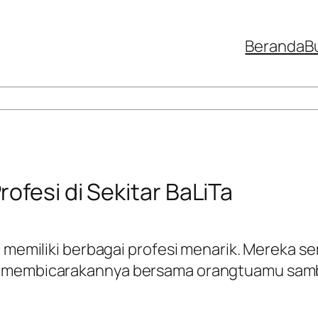
Beranda
B
ofesi di Sekitar BaLiTa
ng memiliki berbagai profesi menarik. Mereka
a membicarakannya bersama orangtuamu samb