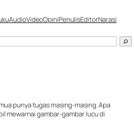
uku
Audio
Video
Opini
Penulis
Editor
Narasi
 semua punya tugas masing-masing. Apa
il mewarnai gambar-gambar lucu di