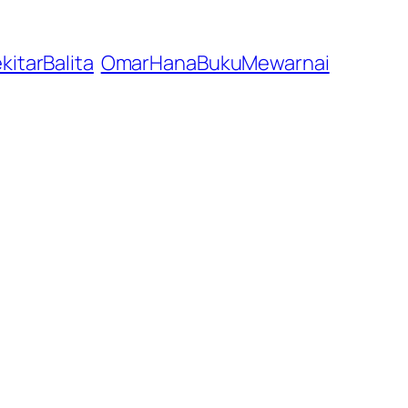
itarBalita
OmarHanaBukuMewarnai