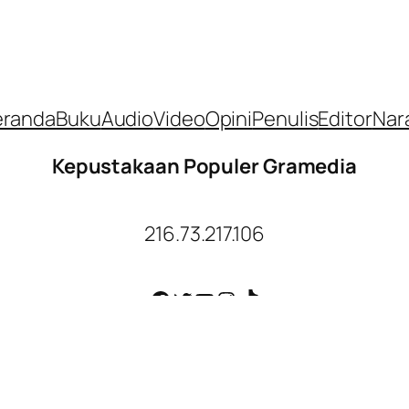
eranda
Buku
Audio
Video
Opini
Penulis
Editor
Nar
Kepustakaan Populer Gramedia
216.73.217.106
Facebook
Twitter
YouTube
Instagram
TikTok