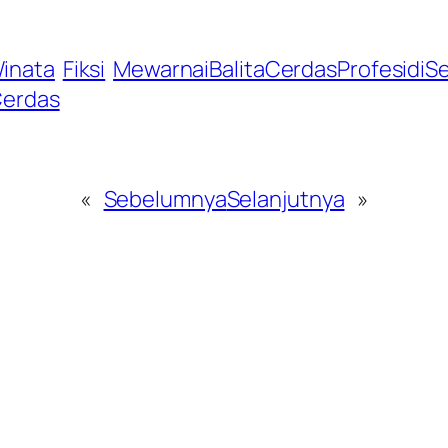
Winata
Fiksi
MewarnaiBalitaCerdasProfesidiSek
Cerdas
«
Sebelumnya
Selanjutnya
»