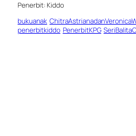
Penerbit: Kiddo
bukuanak
ChitraAstrianadanVeronica
penerbitkiddo
PenerbitKPG
SeriBalita