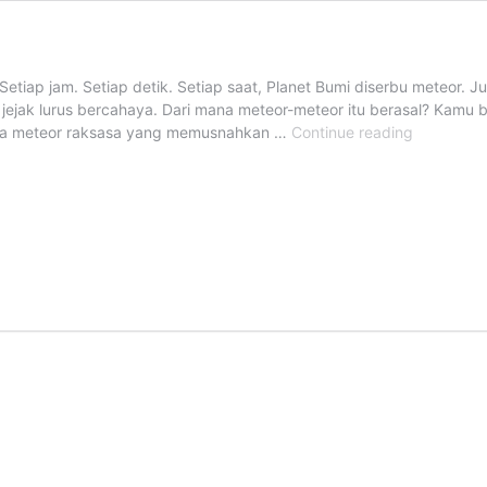
etiap jam. Setiap detik. Setiap saat, Planet Bumi diserbu meteor. J
jak lurus bercahaya. Dari mana meteor-meteor itu berasal? Kamu bi
Seri
cana meteor raksasa yang memusnahkan …
Continue reading
Antariksa:
Awas
Serbuan
Meteor