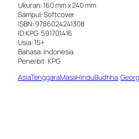
Ukuran: 160 mm x 240 mm
Sampul: Softcover
ISBN: 9786024241308
ID KPG: 591701416
Usia: 15+
Bahasa: Indonesia
Penerbit: KPG
AsiaTenggaraMasaHinduBudhha
Geor