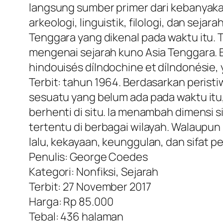
langsung sumber primer dari kebanyakan
arkeologi, linguistik, filologi, dan se
Tenggara yang dikenal pada waktu itu.
mengenai sejarah kuno Asia Tenggara. 
hindouisés díIndochine et díIndonésie,
Terbit: tahun 1964. Berdasarkan peris
sesuatu yang belum ada pada waktu itu,
berhenti di situ. Ia menambah dimensi
tertentu di berbagai wilayah. Walaupun
lalu, kekayaan, keunggulan, dan sifat p
Penulis: George Coedes
Kategori: Nonfiksi, Sejarah
Terbit: 27 November 2017
Harga: Rp 85.000
Tebal: 436 halaman