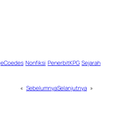
geCoedes
Nonfiksi
PenerbitKPG
Sejarah
«
Sebelumnya
Selanjutnya
»