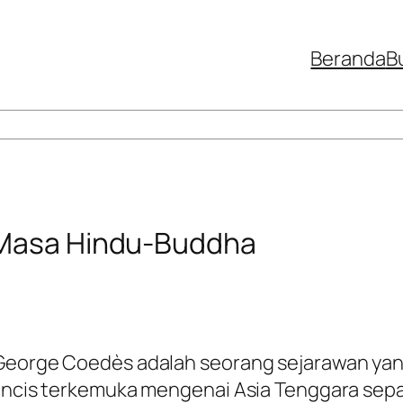
Beranda
B
a Masa Hindu-Buddha
 George Coedès adalah seorang sejarawan ya
rancis terkemuka mengenai Asia Tenggara sepa