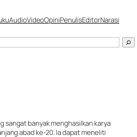
uku
Audio
Video
Opini
Penulis
Editor
Narasi
ng sangat banyak menghasilkan karya
njang abad ke-20. Ia dapat meneliti