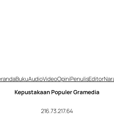
eranda
Buku
Audio
Video
Opini
Penulis
Editor
Nar
Kepustakaan Populer Gramedia
216.73.217.64