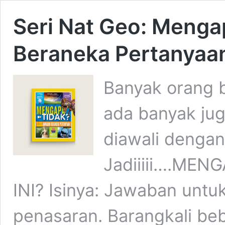
Seri Nat Geo: Menga
Beraneka Pertanyaa
Banyak orang 
ada banyak ju
diawali dengan
Jadiiiii….ME
INI? Isinya: Jawaban untu
penasaran. Barangkali beb