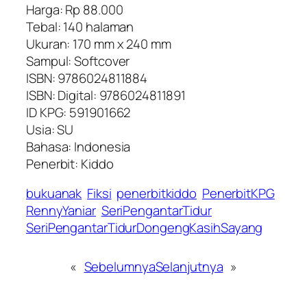
Harga: Rp 88.000
Tebal: 140 halaman
Ukuran: 170 mm x 240 mm
Sampul: Softcover
ISBN: 9786024811884
ISBN: Digital: 9786024811891
ID KPG: 591901662
Usia: SU
Bahasa: Indonesia
Penerbit: Kiddo
bukuanak
Fiksi
penerbitkiddo
PenerbitKPG
RennyYaniar
SeriPengantarTidur
SeriPengantarTidurDongengKasihSayang
«
Sebelumnya
Selanjutnya
»