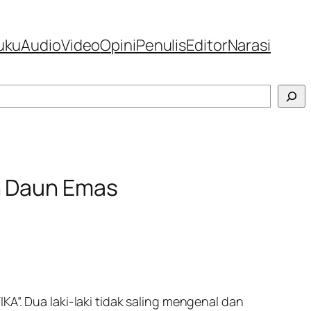
uku
Audio
Video
Opini
Penulis
Editor
Narasi
n Daun Emas
A”. Dua laki-laki tidak saling mengenal dan