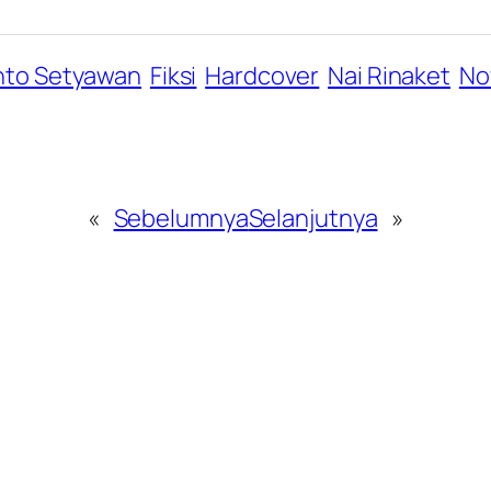
nto Setyawan
Fiksi
Hardcover
Nai Rinaket
No
«
Sebelumnya
Selanjutnya
»