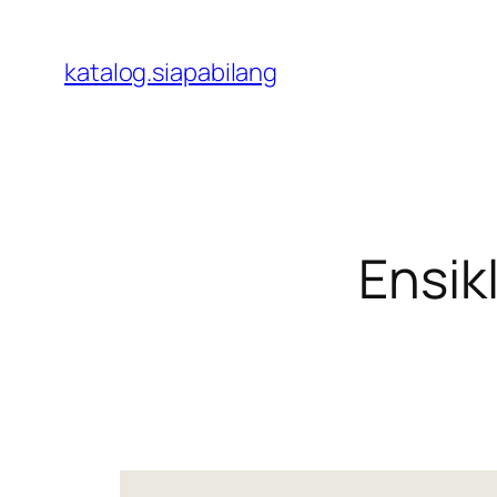
Skip
to
katalog.siapabilang
content
Ensik