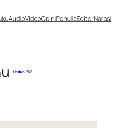
uku
Audio
Video
Opini
Penulis
Editor
Narasi
hu
Unduh PDF