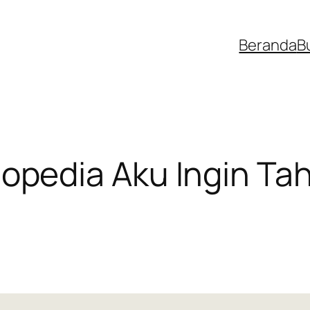
Beranda
B
lopedia Aku Ingin Ta