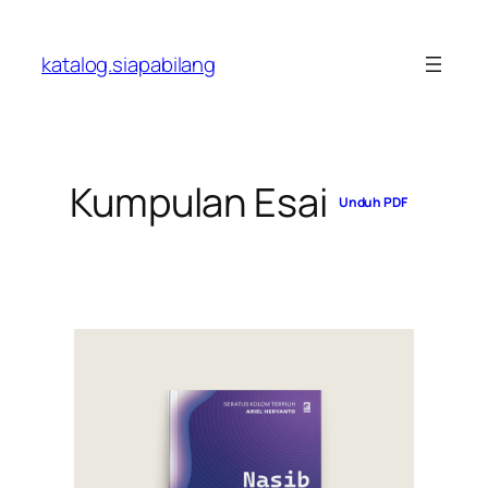
Skip
to
katalog.siapabilang
content
Kumpulan Esai
Unduh PDF