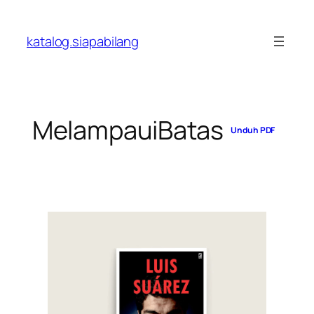
Skip
to
katalog.siapabilang
content
MelampauiBatas
Unduh PDF