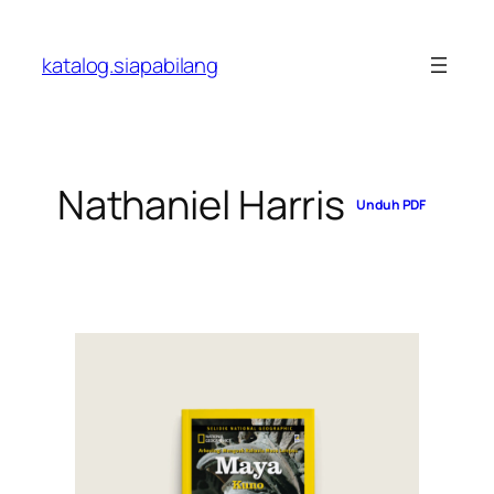
Skip
to
katalog.siapabilang
content
Nathaniel Harris
Unduh PDF