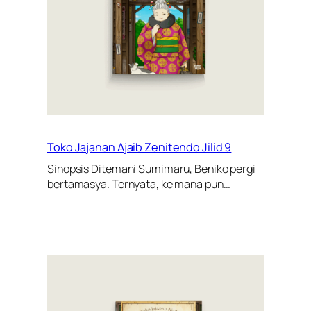
Toko Jajanan Ajaib Zenitendo Jilid 9
Sinopsis Ditemani Sumimaru, Beniko pergi
bertamasya. Ternyata, ke mana pun…