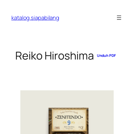
Skip
to
katalog.siapabilang
content
Reiko Hiroshima
Unduh PDF