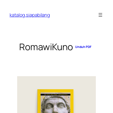
Skip
to
katalog.siapabilang
content
RomawiKuno
Unduh PDF