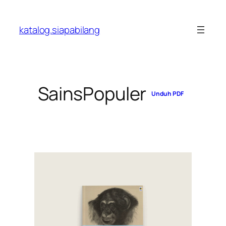
Skip
to
katalog.siapabilang
content
SainsPopuler
Unduh PDF