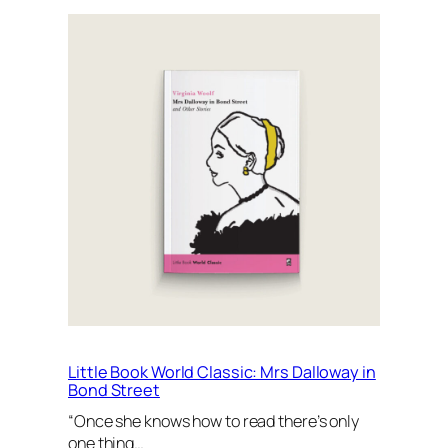
Little Book World Classic: Mrs Dalloway in
Bond Street
“Once she knows how to read there’s only
one thing…