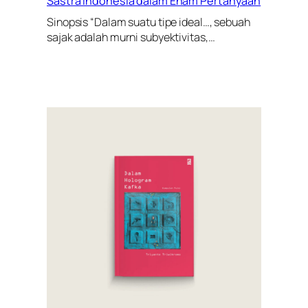
Sastra Indonesia dalam Enam Pertanyaan
Sinopsis “Dalam suatu tipe ideal…, sebuah
sajak adalah murni subyektivitas,…