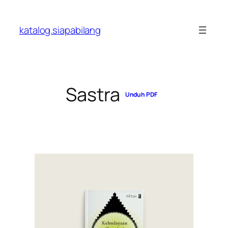
Skip
to
katalog.siapabilang
content
Sastra
Unduh PDF