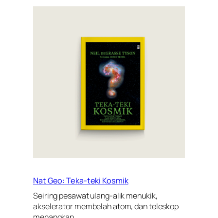
Nat Geo: Teka-teki Kosmik
Seiring pesawat ulang-alik menukik,
akselerator membelah atom, dan teleskop
menangkap…