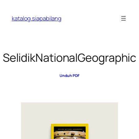
Skip
to
katalog.siapabilang
content
SelidikNationalGeographic
Unduh PDF