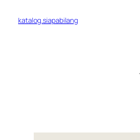
Skip
to
katalog.siapabilang
content