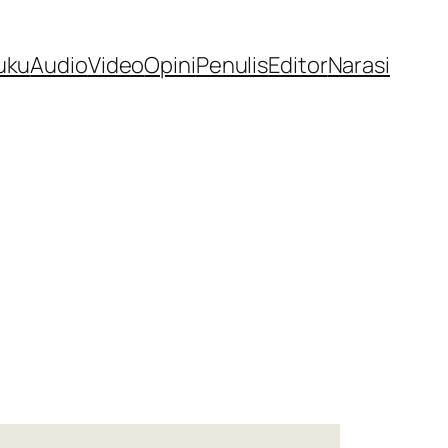
uku
Audio
Video
Opini
Penulis
Editor
Narasi