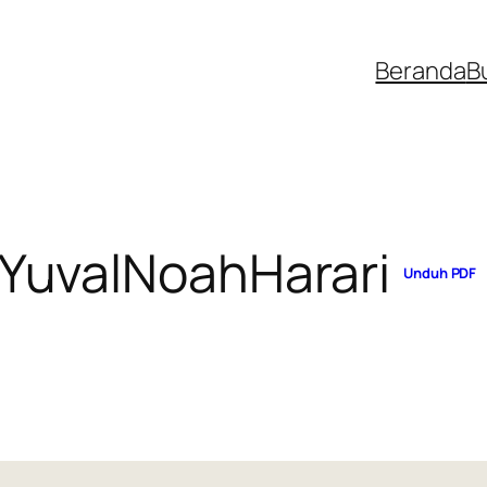
Beranda
B
YuvalNoahHarari
Unduh PDF