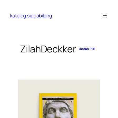
Skip
to
katalog.siapabilang
content
ZilahDeckker
Unduh PDF