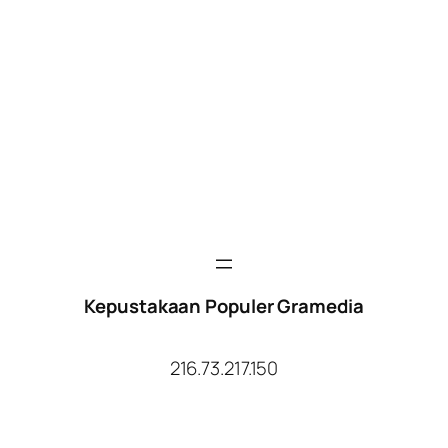
Kepustakaan Populer Gramedia
216.73.217.150
Facebook
Twitter
YouTube
Instagram
TikTok