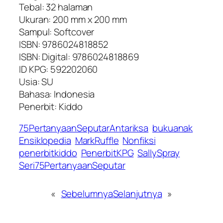
Tebal: 32 halaman
Ukuran: 200 mm x 200 mm
Sampul: Softcover
ISBN: 9786024818852
ISBN: Digital: 9786024818869
ID KPG: 592202060
Usia: SU
Bahasa: Indonesia
Penerbit: Kiddo
75PertanyaanSeputarAntariksa
bukuanak
Ensiklopedia
MarkRuffle
Nonfiksi
penerbitkiddo
PenerbitKPG
SallySpray
Seri75PertanyaanSeputar
«
Sebelumnya
Selanjutnya
»