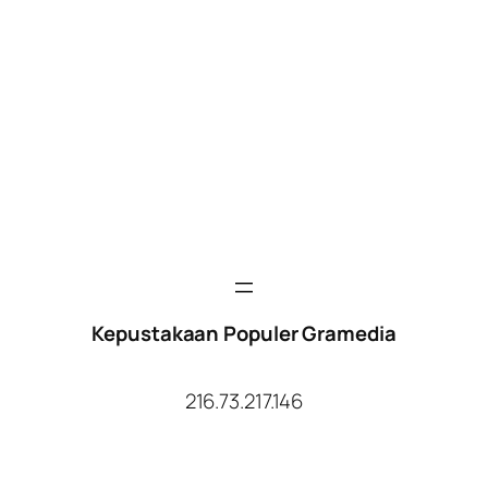
Kepustakaan Populer Gramedia
216.73.217.146
Facebook
Twitter
YouTube
Instagram
TikTok