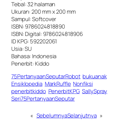
Tebal: 32 halaman
Ukuran: 200 mm x 200 mm
Sampul: Softcover
ISBN: 9786024818890
ISBN: Digital: 9786024818906
ID KPG: 592202061
Usia: SU
Bahasa: Indonesia
Penerbit: Kiddo
75PertanyaanSeputarRobot
bukuanak
Ensiklopedia
MarkRuffle
Nonfiksi
penerbitkiddo
PenerbitKPG
SallySpray
Seri75PertanyaanSeputar
«
Sebelumnya
Selanjutnya
»