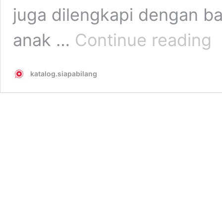
juga dilengkapi dengan b
75
anak …
Continue reading
Pe
Se
Ant
katalog.siapabilang