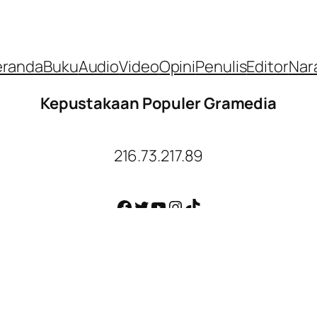
eranda
Buku
Audio
Video
Opini
Penulis
Editor
Nar
Kepustakaan Populer Gramedia
216.73.217.89
Facebook
Twitter
YouTube
Instagram
TikTok