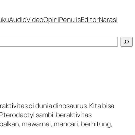
uku
Audio
Video
Opini
Penulis
Editor
Narasi
aktivitas di dunia dinosaurus. Kita bisa
Pterodactyl sambil beraktivitas
ebalkan, mewarnai, mencari, berhitung,