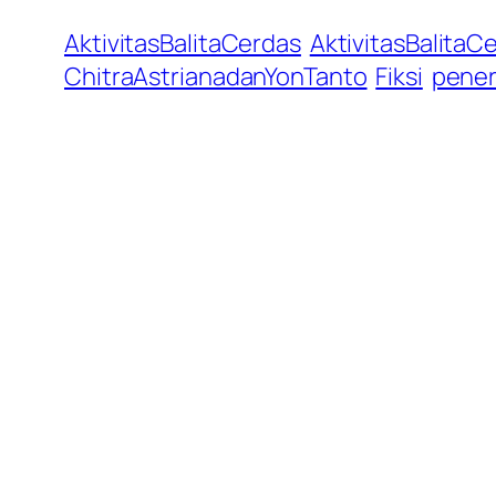
AktivitasBalitaCerdas
AktivitasBalita
ChitraAstrianadanYonTanto
Fiksi
pener