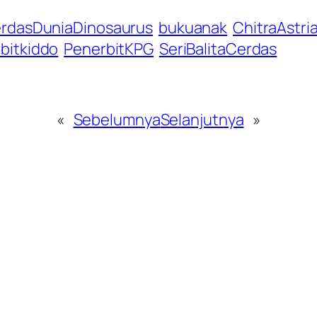
CerdasDuniaDinosaurus
bukuanak
ChitraAstr
bitkiddo
PenerbitKPG
SeriBalitaCerdas
«
Sebelumnya
Selanjutnya
»