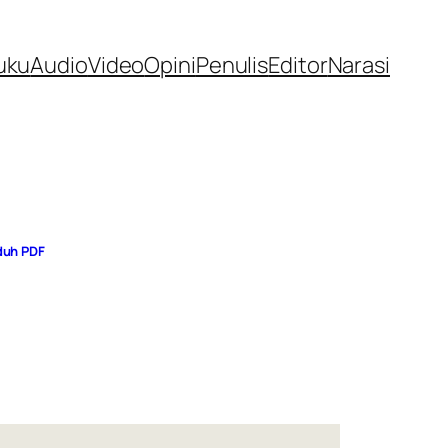
uku
Audio
Video
Opini
Penulis
Editor
Narasi
duh PDF