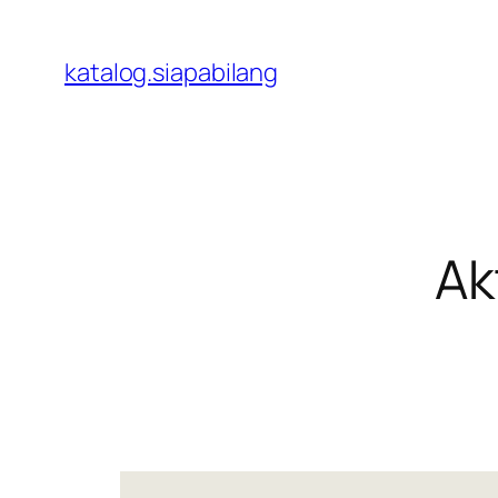
Skip
to
katalog.siapabilang
content
Ak