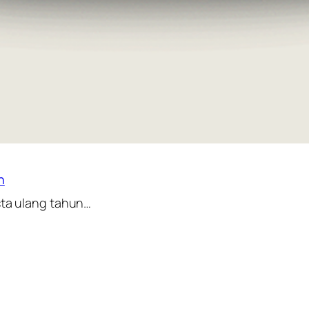
n
sta ulang tahun…