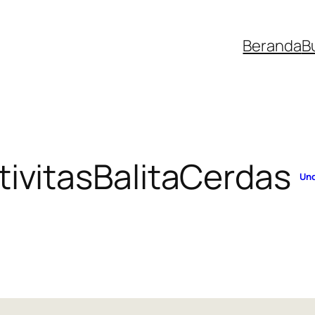
Beranda
B
tivitasBalitaCerdas
Un