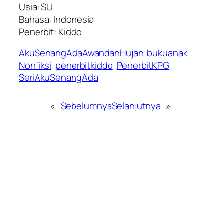
Usia: SU
Bahasa: Indonesia
Penerbit: Kiddo
AkuSenangAdaAwandanHujan
bukuanak
Nonfiksi
penerbitkiddo
PenerbitKPG
SeriAkuSenangAda
«
Sebelumnya
Selanjutnya
»