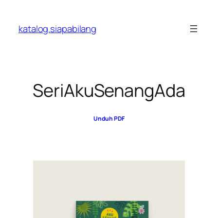
Skip
to
katalog.siapabilang
content
SeriAkuSenangAda
Unduh PDF