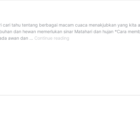
ari cari tahu tentang berbagai macam cuaca menakjubkan yang kita 
buhan dan hewan memerlukan sinar Matahari dan hujan *Cara membu
Aku
 ada awan dan …
Continue reading
Senang
Ada:
Awan
dan
Hujan