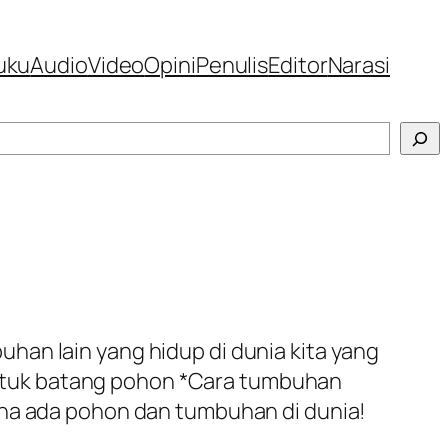
uku
Audio
Video
Opini
Penulis
Editor
Narasi
han lain yang hidup di dunia kita yang
atuk batang pohon *Cara tumbuhan
ena ada pohon dan tumbuhan di dunia!