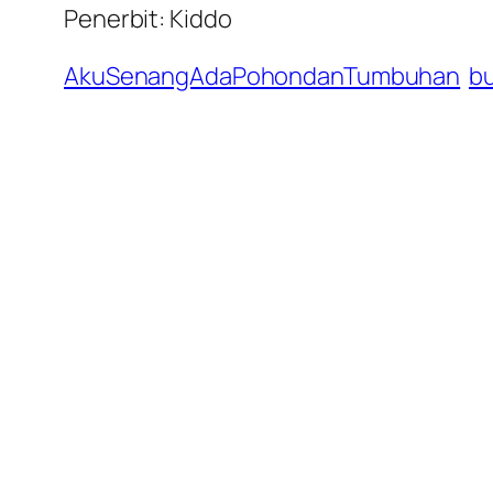
Penerbit: Kiddo
AkuSenangAdaPohondanTumbuhan
b