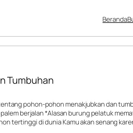
Beranda
B
an Tumbuhan
u tentang pohon-pohon menakjubkan dan tumbu
palem berjalan *Alasan burung pelatuk mem
ohon tertinggi di dunia Kamu akan senang kar