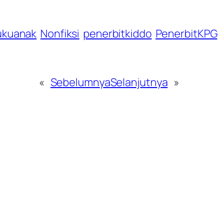
ukuanak
Nonfiksi
penerbitkiddo
PenerbitKPG
«
Sebelumnya
Selanjutnya
»