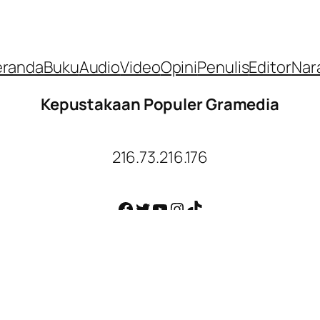
eranda
Buku
Audio
Video
Opini
Penulis
Editor
Nar
Kepustakaan Populer Gramedia
216.73.216.176
Facebook
Twitter
YouTube
Instagram
TikTok