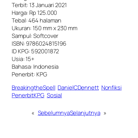
Terbit: 13 Januari 2021
Harga: Rp 125.000
Tebal: 464 halaman
Ukuran: 150 mm x 230 mm
Sampul: Softcover
ISBN: 9786024815196
ID KPG: 592001872
Usia: 15+
Bahasa: Indonesia
Penerbit: KPG
BreakingtheSpell
DanielCDennett
Nonfiksi
PenerbitKPG
Sosial
«
Sebelumnya
Selanjutnya
»