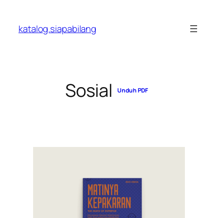
Skip
to
katalog.siapabilang
content
Sosial
Unduh PDF