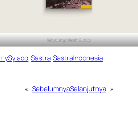
Kerudung Merah Kirmizi
mySylado
Sastra
SastraIndonesia
«
Sebelumnya
Selanjutnya
»