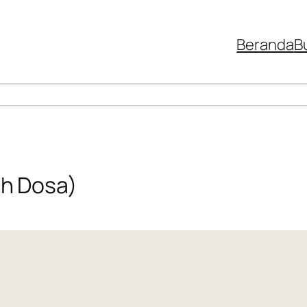
Beranda
B
h Dosa)