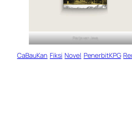
Parijs van Java
CaBauKan
Fiksi
Novel
PenerbitKPG
Re