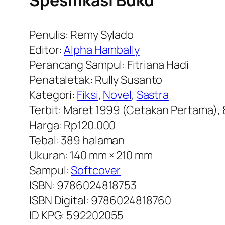
Spesifikasi Buku
Penulis: Remy Sylado
Editor:
Alpha Hambally
Perancang Sampul: Fitriana Hadi
Penataletak: Rully Susanto
Kategori:
Fiksi
,
Novel
,
Sastra
Terbit: Maret 1999 (Cetakan Pertama),
Harga: Rp120.000
Tebal: 389 halaman
Ukuran: 140 mm × 210 mm
Sampul:
Softcover
ISBN: 9786024818753
ISBN Digital: 9786024818760
ID KPG: 592202055