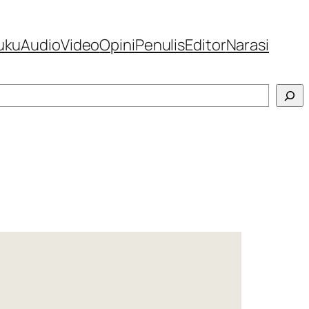
uku
Audio
Video
Opini
Penulis
Editor
Narasi