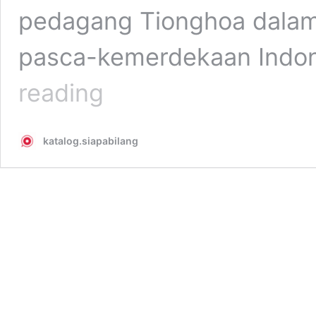
pedagang Tionghoa dalam 
pasca-kemerdekaan Indo
Ca-
reading
Bau-
Kan
(Hanya
katalog.siapabilang
Sebuah
Dosa)