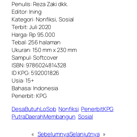
Penulis: Reza Zaki dkk.
Editor: Ining
Kategori: Nonfiksi, Sosial
Terbit: Juli 2020
Harga: Rp 95.000
Tebal: 256 halaman
Ukuran: 150 mm x 230 mm
Sampul: Softcover
ISBN: 9786024814328
ID KPG: 592001826
Usia: 15+
Bahasa: Indonesia
Penerbit: KPG
DesaButuhLoSob
Nonfiksi
PenerbitKPG
PutraDaerahMembangun
Sosial
«
Sebelumnya
Selanjutnya
»