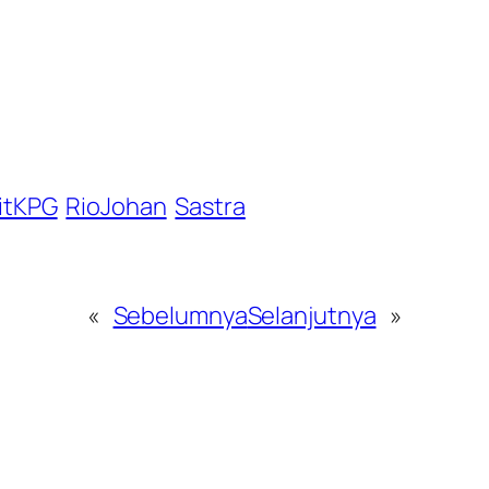
itKPG
RioJohan
Sastra
«
Sebelumnya
Selanjutnya
»