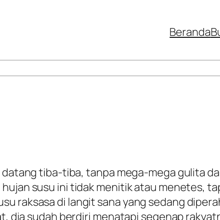
Beranda
B
g datang tiba-tiba, tanpa mega-mega gulita d
hujan susu ini tidak menitik atau menetes, ta
su raksasa di langit sana yang sedang dipera
gat, dia sudah berdiri menatapi segenap raky