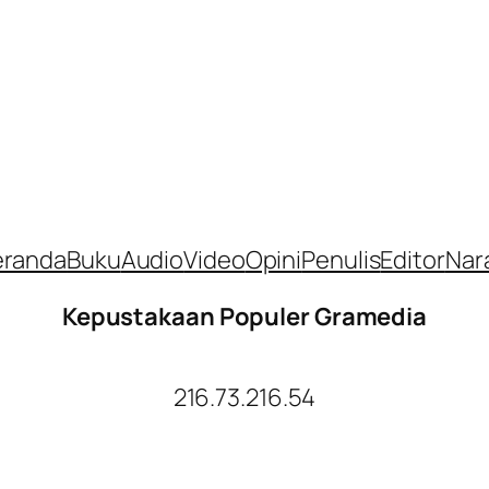
eranda
Buku
Audio
Video
Opini
Penulis
Editor
Nar
Kepustakaan Populer Gramedia
216.73.216.54
Facebook
Twitter
YouTube
Instagram
TikTok