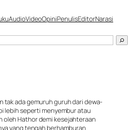
uku
Audio
Video
Opini
Penulis
Editor
Narasi
an tak ada gemuruh guruh dari dewa-
pi lebih seperti menyembur atau
h oleh Hathor demi kesejahteraan
atnya yang tengah berhamburan