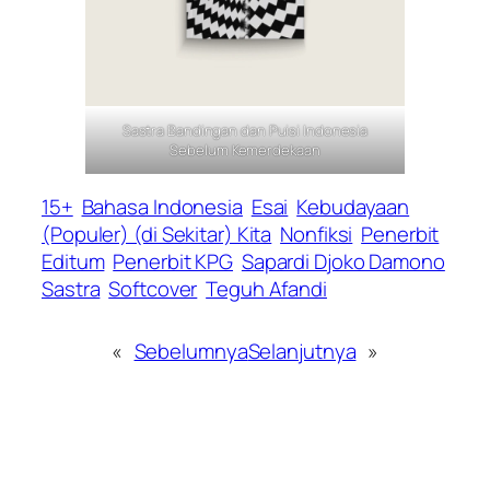
Sastra Bandingan dan Puisi Indonesia
Sebelum Kemerdekaan
15+
Bahasa Indonesia
Esai
Kebudayaan
(Populer) (di Sekitar) Kita
Nonfiksi
Penerbit
Editum
Penerbit KPG
Sapardi Djoko Damono
Sastra
Softcover
Teguh Afandi
«
Sebelumnya
Selanjutnya
»