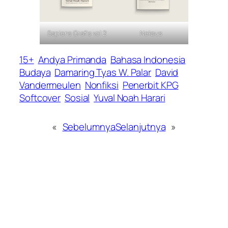
Sapiens Grafis vol 2
Neksus
15+
Andya Primanda
Bahasa Indonesia
Budaya
Damaring Tyas W. Palar
David
Vandermeulen
Nonfiksi
Penerbit KPG
Softcover
Sosial
Yuval Noah Harari
«
Sebelumnya
Selanjutnya
»