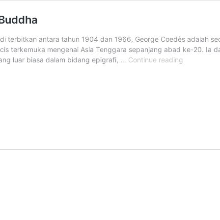
-Buddha
di terbitkan antara tahun 1904 dan 1966, George Coedès adalah s
ancis terkemuka mengenai Asia Tenggara sepanjang abad ke-20. Ia d
Seri
ang luar biasa dalam bidang epigrafi, …
Continue reading
EFEO
–
Asia
Tenggara
Masa
Hindu-
Buddha