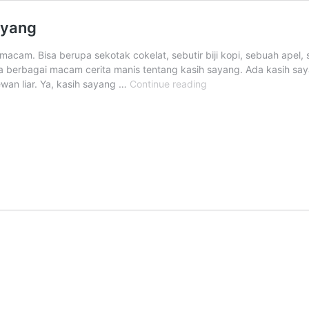
ayang
acam. Bisa berupa sekotak cokelat, sebutir biji kopi, sebuah ape
 berbagai macam cerita manis tentang kasih sayang. Ada kasih say
Seri
wan liar. Ya, kasih sayang …
Continue reading
Pengantar
Tidur:
Dongeng
Kasih
Sayang