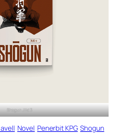
Shogun Jilid 3
avell
Novel
Penerbit KPG
Shogun