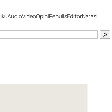
uku
Audio
Video
Opini
Penulis
Editor
Narasi