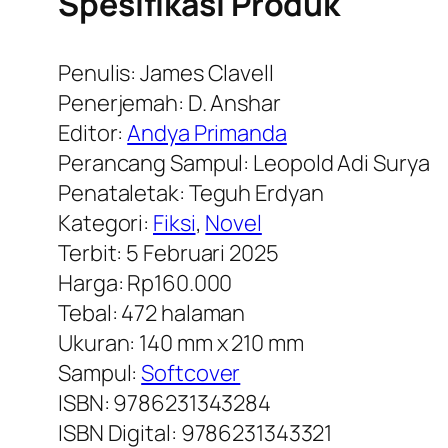
Spesifikasi Produk
Penulis: James Clavell
Penerjemah: D. Anshar
Editor:
Andya Primanda
Perancang Sampul: Leopold Adi Surya
Penataletak: Teguh Erdyan
Kategori:
Fiksi
,
Novel
Terbit: 5 Februari 2025
Harga: Rp160.000
Tebal: 472 halaman
Ukuran: 140 mm x 210 mm
Sampul:
Softcover
ISBN: 9786231343284
ISBN Digital: 9786231343321