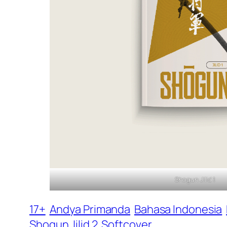
Shogun Jilid 1
17+
Andya Primanda
Bahasa Indonesia
Shogun Jilid 2
Softcover